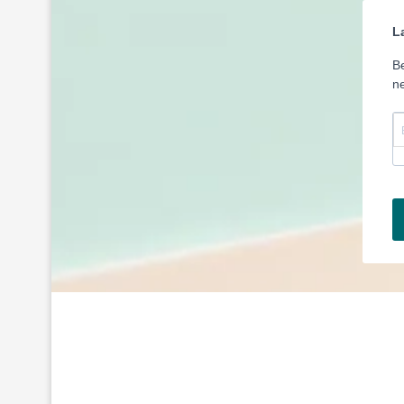
L
Be
ne