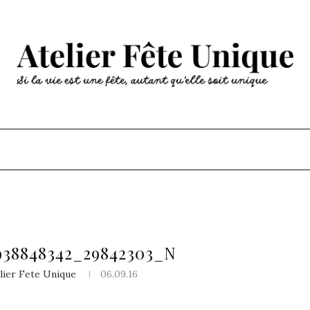
938848342_29842303_N
elier Fete Unique
06.09.16