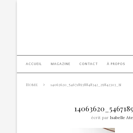
ACCUEIL
MAGAZINE
CONTACT
À PROPOS
Home
14063620_546718938848342_29842303_n
14063620_546718
écrit par
Isabelle At