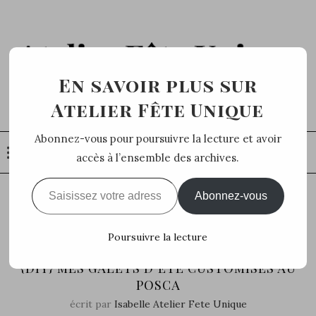
En savoir plus sur
Atelier Fête Unique
Abonnez-vous pour poursuivre la lecture et avoir
accès à l’ensemble des archives.
Saisissez votre adresse e-mail…
Abonnez-vous
Home
DIY
{DIY} Mes galets d’été customisés au
POSCA
Poursuivre la lecture
DIY
KIDS & FAMILY
{DIY} MES GALETS D’ÉTÉ CUSTOMISÉS AU
POSCA
écrit par
Isabelle Atelier Fete Unique