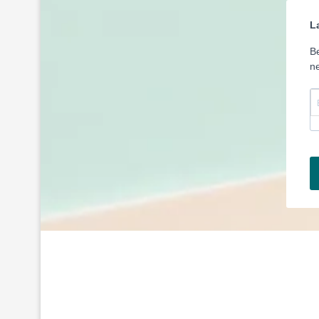
L
Be
ne