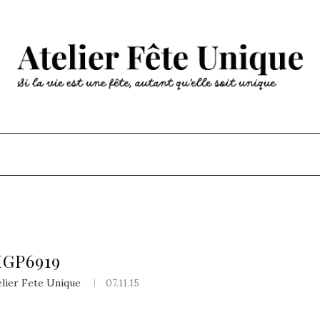
MGP6919
elier Fete Unique
07.11.15