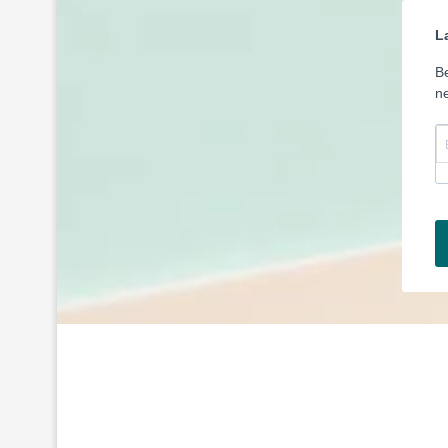
L
Be
ne