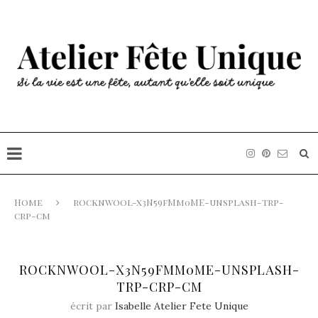
Home
rocknwool-x3N59fMm0ME-unsplash-trp-
crp-cm
ROCKNWOOL-X3N59FMM0ME-UNSPLASH-
TRP-CRP-CM
écrit par
Isabelle Atelier Fete Unique