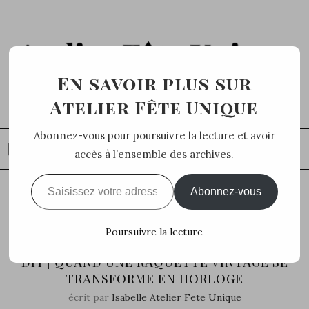
En savoir plus sur
Atelier Fête Unique
Abonnez-vous pour poursuivre la lecture et avoir
accès à l’ensemble des archives.
Saisissez votre adresse e-mail…
Abonnez-vous
Home
DIY
DIY | Quand une raquette vintage
se transforme en Horloge
Poursuivre la lecture
DIY
DIY | QUAND UNE RAQUETTE VINTAGE SE
TRANSFORME EN HORLOGE
écrit par
Isabelle Atelier Fete Unique