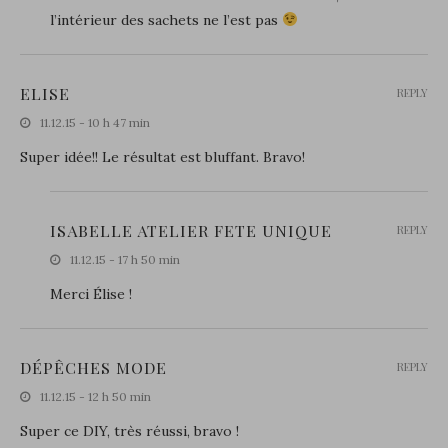
l’intérieur des sachets ne l’est pas
ELISE
REPLY
11.12.15 - 10 h 47 min
Super idée!! Le résultat est bluffant. Bravo!
ISABELLE ATELIER FETE UNIQUE
REPLY
11.12.15 - 17 h 50 min
Merci Élise !
DÉPÊCHES MODE
REPLY
11.12.15 - 12 h 50 min
Super ce DIY, très réussi, bravo !