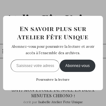
En savoir plus sur
Atelier Fête Unique
Abonnez-vous pour poursuivre la lecture et avoir
accès à l’ensemble des archives.
Saisissez votre adresse e-mail…
Abonnez-vous
Home
DIY
{DIY} Mon étoile de Noël en deux
minutes chrono !
Poursuivre la lecture
DIY
{DIY} MON ÉTOILE DE NOËL EN DEUX
MINUTES CHRONO !
écrit par
Isabelle Atelier Fete Unique