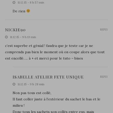
11.12.15 - 8 h 57 min
De rien
NICKIE90
REPLY
11.12.15 - 9 h 13 min
c’est superbe et génial ! faudra que je teste car je ne
comprends pas bien le moment où on coupe alors que tout
est encollé….. à + et merci pour le tuto – bises
ISABELLE ATELIER FETE UNIQUE
REPLY
11.12.15 - 9 h 28 min
Non pas tous est collé,
Il faut coller juste à l’extérieur du sachet le bas et le
milieu !
Donc tous les sachets son collés entre eux, mais