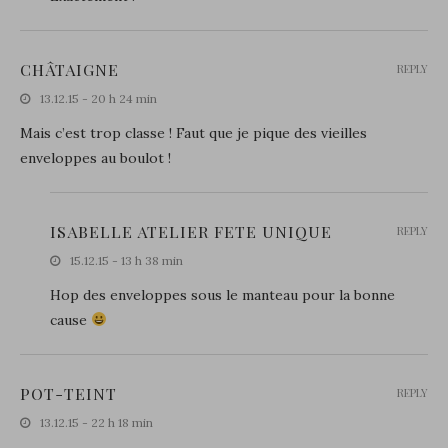
CHÂTAIGNE
REPLY
13.12.15 - 20 h 24 min
Mais c’est trop classe ! Faut que je pique des vieilles
enveloppes au boulot !
ISABELLE ATELIER FETE UNIQUE
REPLY
15.12.15 - 13 h 38 min
Hop des enveloppes sous le manteau pour la bonne
cause
POT-TEINT
REPLY
13.12.15 - 22 h 18 min